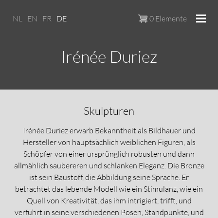
Skip to main content
NL
EN
FR
DE
0 Elemente
Irénée Duriez
Skulpturen
Irénée Duriez erwarb Bekanntheit als Bildhauer und
Hersteller von hauptsächlich weiblichen Figuren, als
Schöpfer von einer ursprünglich robusten und dann
allmählich saubereren und schlanken Eleganz. Die Bronze
ist sein Baustoff, die Abbildung seine Sprache. Er
betrachtet das lebende Modell wie ein Stimulanz, wie ein
Quell von Kreativität, das ihm intrigiert, trifft, und
verführt in seine verschiedenen Posen, Standpunkte, und