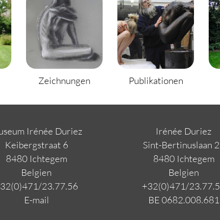
Zeichnungen
Publikationen
seum Irénée Duriez
Irénée Duriez
Keibergstraat 6
Sint-Bertinuslaan 
8480 Ichtegem
8480 Ichtegem
Belgien
Belgien
32(0)471/23.77.56
+32(0)471/23.77.
E-mail
BE 0682.008.681