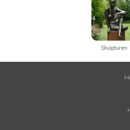
Skulpturen
Mu
+