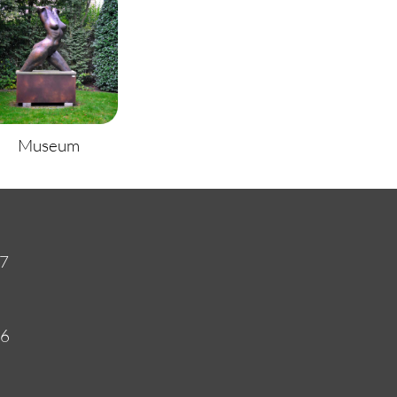
Museum
27
56