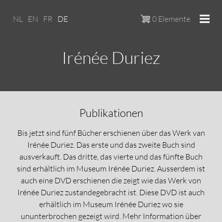
Skip to main content
NL
EN
FR
DE
0 Elemente
Irénée Duriez
Publikationen
Bis jetzt sind
fünf
Bücher erschienen über das Werk van
Irénée Duriez. Das erste und das zweite Buch sind
ausverkauft. Das dritte, das vierte
und das fünfte
Buch
sind erhältlich im Museum Irénée Duriez. Ausserdem ist
auch eine DVD erschienen die zeigt wie das Werk von
Irénée Duriez zustandegebracht ist. Diese DVD ist auch
erhältlich im Museum Irénée Duriez wo sie
ununterbrochen gezeigt wird. Mehr Information über