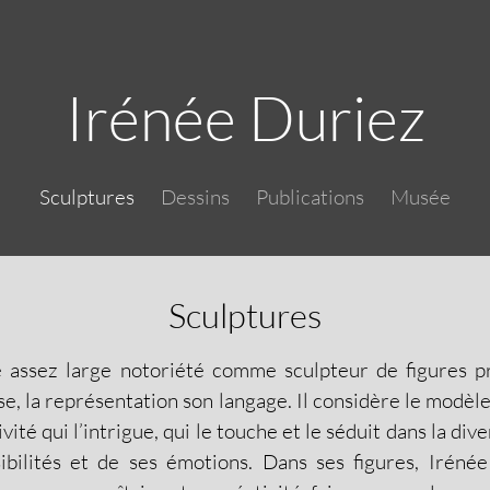
Skip to main content
Irénée Duriez
Main navigation
Sculptures
Dessins
Publications
Musée
Sculptures
 assez large notoriété comme sculpteur de figures p
se, la représentation son langage. Il considère le modèl
é qui l’intrigue, qui le touche et le séduit dans la dive
ibilités et de ses émotions. Dans ses figures, Iréné