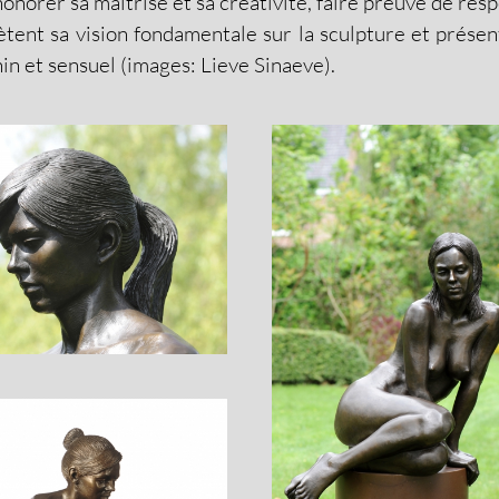
 honorer sa maîtrise et sa créativité, faire preuve de res
ètent sa vision fondamentale sur la sculpture et prése
in et sensuel (images:
Lieve Sinaeve)
.