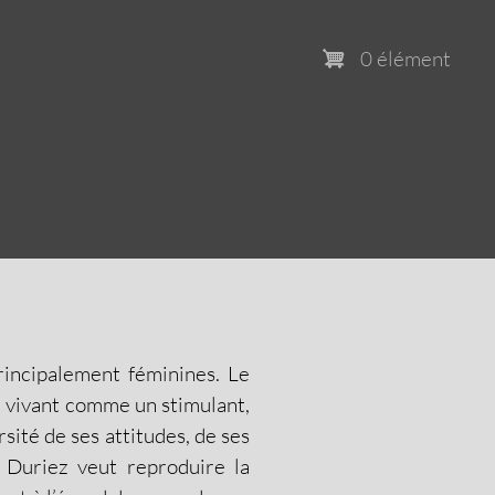
0 élément
rincipalement féminines. Le
e vivant comme un stimulant,
rsité de ses attitudes, de ses
e Duriez veut reproduire la