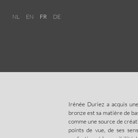
NL
EN
FR
DE
Irénée Duriez a acquis une
bronze est sa matière de ba
comme une source de créativit
points de vue, de ses sens