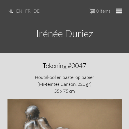
Overslaan en naar de inhoud ga
NL
EN
FR
DE
0 items
Irénée Duriez
Tekening #0047
Houtskool en pastel op papier
(Mi-teintes Canson, 220 gr)
55 x 75 cm