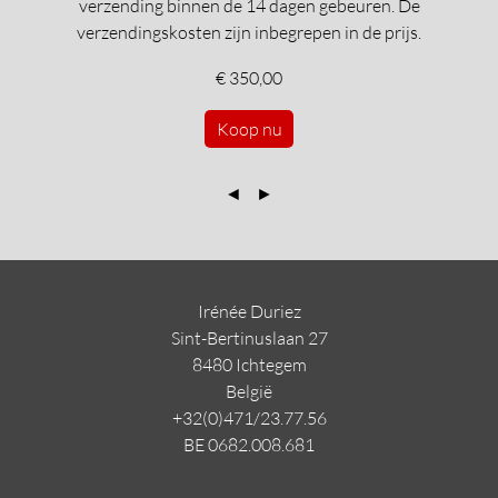
verzending binnen de 14 dagen gebeuren. De
verzendingskosten zijn inbegrepen in de prijs.
€ 350,00
Koop nu
◄
►
Irénée Duriez
Sint-Bertinuslaan 27
8480 Ichtegem
Belgi
ë
+32(0)471/23.77.56
BE 0682.008.681