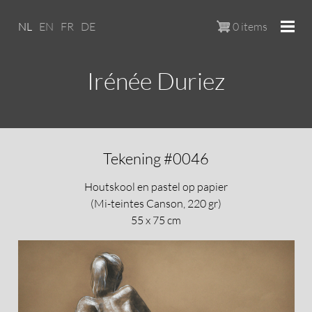
Overslaan en naar de inhoud ga
NL
EN
FR
DE
0 items
Irénée Duriez
Tekening #0046
Houtskool en pastel op papier
(Mi-teintes Canson, 220 gr)
55 x 75 cm