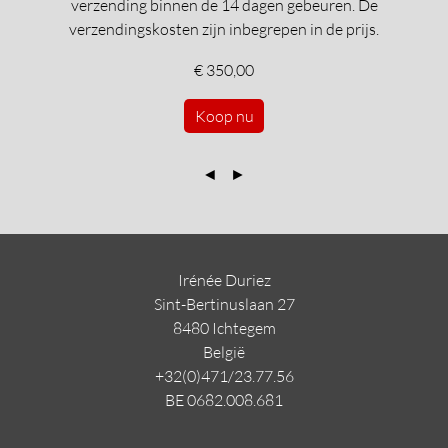
verzending binnen de 14 dagen gebeuren. De
verzendingskosten zijn inbegrepen in de prijs.
€ 350,00
Koop nu
◄
►
Irénée Duriez
Sint-Bertinuslaan 27
8480 Ichtegem
Belgi
ë
+32(0)471/23.77.56
BE 0682.008.681