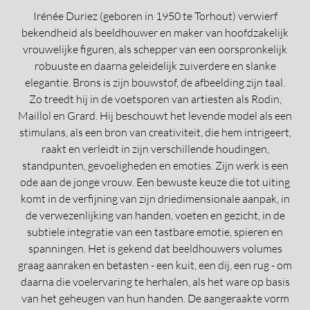
Irénée Duriez (geboren in 1950 te Torhout) verwierf
bekendheid als beeldhouwer en maker van hoofdzakelijk
vrouwelijke figuren, als schepper van een oorspronkelijk
robuuste en daarna geleidelijk zuiverdere en slanke
elegantie. Brons is zijn bouwstof, de afbeelding zijn taal.
Zo treedt hij in de voetsporen van artiesten als Rodin,
Maillol en Grard. Hij beschouwt het levende model als een
stimulans, als een bron van creativiteit, die hem intrigeert,
raakt en verleidt in zijn verschillende houdingen,
standpunten, gevoeligheden en emoties. Zijn werk is een
ode aan de jonge vrouw. Een bewuste keuze die tot uiting
komt in de verfijning van zijn driedimensionale aanpak, in
de verwezenlijking van handen, voeten en gezicht, in de
subtiele integratie van een tastbare emotie, spieren en
spanningen. Het is gekend dat beeldhouwers volumes
graag aanraken en betasten - een kuit, een dij, een rug - om
daarna die voelervaring te herhalen, als het ware op basis
van het geheugen van hun handen. De aangeraakte vorm