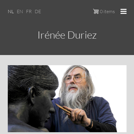
Overslaan en naar de inhoud ga
NL
EN
FR
DE
0 items
Irénée Duriez