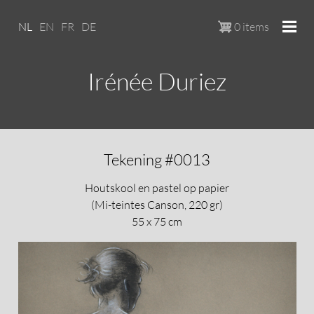
Overslaan en naar de inhoud ga
NL
EN
FR
DE
0 items
Irénée Duriez
Tekening #0013
Houtskool en pastel op papier
(Mi-teintes Canson, 220 gr)
55 x 75 cm