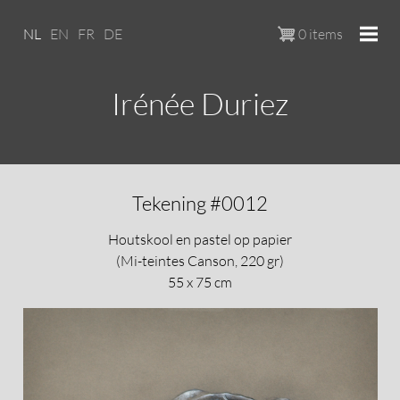
Overslaan en naar de inhoud ga
NL
EN
FR
DE
0 items
Irénée Duriez
Tekening #0012
Houtskool en pastel op papier
(Mi-teintes Canson, 220 gr)
55 x 75 cm