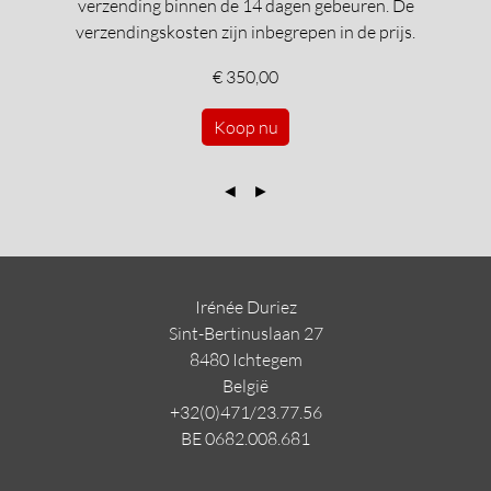
verzending binnen de 14 dagen gebeuren. De
verzendingskosten zijn inbegrepen in de prijs.
€ 350,00
Koop nu
◄
►
Irénée Duriez
Sint-Bertinuslaan 27
8480 Ichtegem
Belgi
ë
+32(0)471/23.77.56
BE 0682.008.681