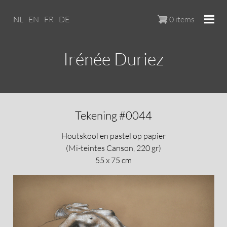
Overslaan en naar de inhoud ga
NL
EN
FR
DE
0 items
Irénée Duriez
Tekening #0044
Houtskool en pastel op papier
(Mi-teintes Canson, 220 gr)
55 x 75 cm