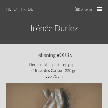
Overslaan en naar de inhoud ga
NL
EN
FR
DE
0 items
Irénée Duriez
Tekening #0035
Houtskool en pastel op papier
(Mi-teintes Canson, 220 gr)
55 x 75 cm