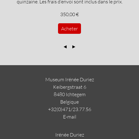
quinzaine. Les frais d’envoi sont inclus dans le prix.
350,00 €
Acheter
◄
►
Museum Irénée Duriez
Keibergstraat 6
8480 Ichtegem
Belgique
+32(0)471/23.77.56
E-mail
Irénée Duriez