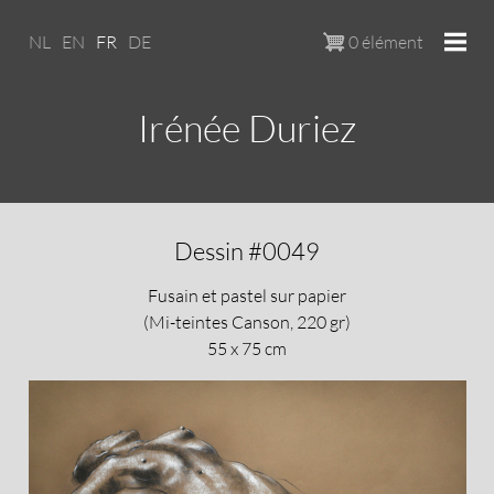
Skip to main content
NL
EN
FR
DE
0 élément
Irénée Duriez
Dessin #0049
Fusain et pastel sur papier
(Mi-teintes Canson, 220 gr)
55 x 75 cm